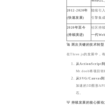
WebGL
2012-2020
年
陆续引
(
快速发展
)
引擎集
2020
年至今
社区持
(
持续演进
)
一代
We
🚀
两次关键的技术转型
在
Three.js
的发展中，
从
ActionScript
Mr.doob
将项目转
从
SVG/Canvas
到
加速的
3D
图形
AP
石。
💡
持续发展的核心驱动