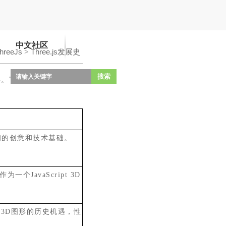
中文社区
reeJs
>
Three.js发展史
搜索
事。下表清晰地勾勒出了
初的创意和技术基础。
作为一个
JavaScript 3D
生
3D
图形的历史机遇，性