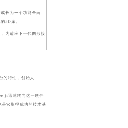
擎成长为一个功能全面、
境的
3D
库。
性，为适应下一代图形接
台的特性，创始人
ee.js
迅速转向这一硬件
也是它取得成功的技术基