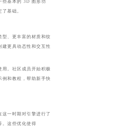
一些基本的 3D 图形功
定了基础。
体类型、更丰富的材质和纹
创建更具动态性和交互性
和使用。社区成员开始积极
示例和教程，帮助新手快
团队在这一时期对引擎进行了
等。这些优化使得