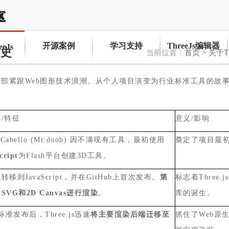
开源案例
学习支持
ThreeJs编辑器
eJs
展史
当前位置：
首页
>
关于Th
一部紧跟
Web
图形技术浪潮、从个人项目演变为行业标准工具的故
件
/
特征
意义
/
影响
 Cabello (Mr.doob)
因不满现有工具，最初使用
奠定了项目最
cript
为
Flash
平台创建
3D
工具。
式转移到
JavaScript
，并在
GitHub
上首次发布。
第
标志着
Three.js
用
SVG
和
2D Canvas
进行渲染
。
库的诞生。
标准发布后，
Three.js
迅速
将主要渲染后端迁移至
抓住了
Web
原