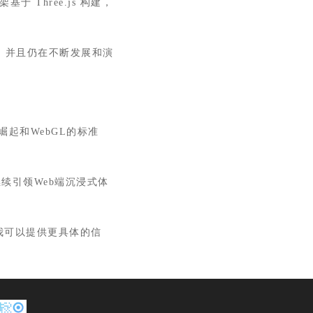
于 Three.js 构建，
位，并且仍在不断发展和演
的崛起和WebGL的标准
继续引领Web端沉浸式体
我可以提供更具体的信