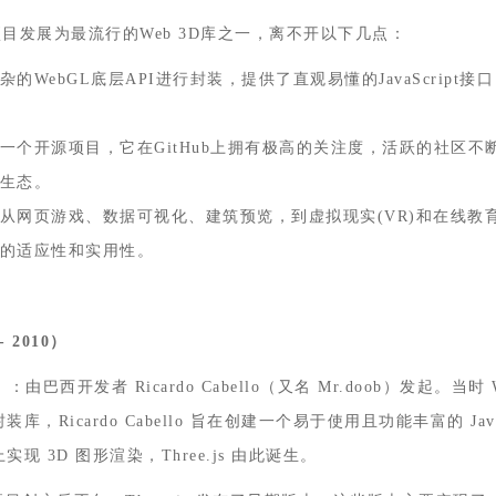
项目发展为最流行的
Web 3D
库之一，离不开以下几点：
杂的
WebGL
底层
API
进行封装，提供了直观易懂的
JavaScript
接口
一个开源项目，它在
GitHub
上拥有极高的关注度，活跃的社区不
生态。
从网页游戏、数据可视化、建筑预览，到虚拟现实
(VR)
和在线教
的适应性和实用性。
- 2010
）
‌：由巴西开发者 Ricardo Cabello（又名 Mr.doob）发起。当
Ricardo Cabello 旨在创建一个易于使用且功能丰富的 JavaS
 3D 图形渲染，Three.js 由此诞生。