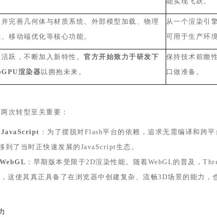
。
能实现飞跃。
入并完善几何体与材质系统、外部模型加载、物理
从一个渲染引
成、移动端优化等核心功能。
可用于生产环
续活跃，不断加入新特性。
官方开始致力于研发下
保持技术前瞻
bGPU
渲染器
以拥抱未来。
口做准备。
有两次转型至关重要：
到
JavaScript
：为了摆脱对
Flash
平台的依赖，追求无需编译和跨平
移到了当时正快速发展的
JavaScript
生态。
WebGL
：早期版本受限于
2D
渲染性能。随着
WebGL
的普及，
Thr
I
，这使其真正具备了在浏览器中创建复杂、流畅
3D
场景的能力，
力