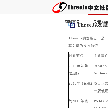
网站首页
关于Thre
ThreeJs发
Three.js
的发展史，是
其关键的发展轨迹：
时间节点
主要事
2010
年以前
Ricardo
(
起源
)
ActionS
2010
年
(
诞生
)
项目正
一版使
约
2010
年底
WebGL