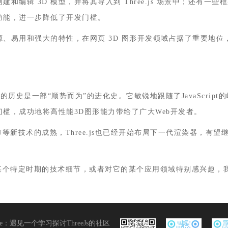
编辑 3D 模型，并将其导入到 Three.js 场景中；还有一些框架基
功能，进一步降低了开发门槛。
凭借其开源、易用和强大的特性，在网页 3D 图形开发领域占据了重要地
.js的历史是一部“顺势而为”的进化史。它敏锐地跟随了JavaScript
槛，成功地将高性能3D图形能力带给了广大Web开发者。
U等新技术的成熟，Three.js也已经开始布局下一代渲染器，有望
某个特定时期的技术细节，或者对它的某个应用领域特别感兴趣，
e
：
遇见一个学习探讨ThreeJs的社区