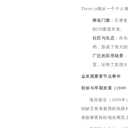
Three.js
能从一个个人
降低门槛
：它将复
到
3D
图形开发。
社区与生态
：作为
档，形成了强大的
广泛的应用场景
：
宽，证明了其强大
🔮
发展重要节点事件
初创与早期发展（
2009 
项目诞生（2009年）
但缺乏简单易用的高级封装库，
者能够更轻松地在网页上实现